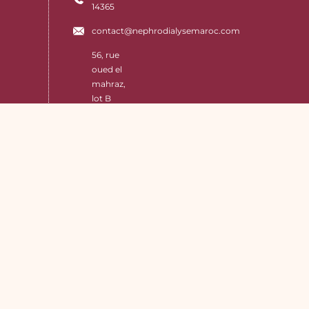
14365
contact@nephrodialysemaroc.com
56, rue
oued el
mahraz,
lot B
926,
avenue
arrachad
narcissi,
Rte de
Sefrou,
Fès
Liens Utiles
ACCUEIL