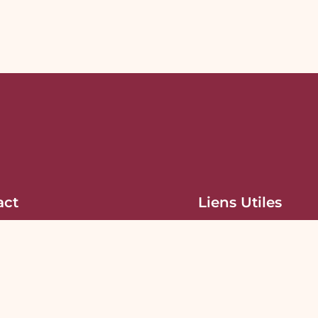
act
Liens Utiles
ACCUEIL
05356-14365
LE CENTRE
contact@nephrodialysemaroc.com
LE NÉPHROLOGUE
56, rue oued el mahraz, lot